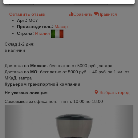
В корзину
Быстрый заказ
Оставить отзыв
Сравнить
Нравится
Арт.:
MC7
Производитель:
Macap
Страна:
Италия
Склад 1-2 дня:
в наличии
Доставка по
Москве:
бесплатно от 5000 руб., завтра
Доставка по
МО:
бесплатно от 5000 руб. + 40 руб. за 1 км. от
МКаД, завтра
Курьером транспортной компании
Выбрать город
Не указана локация
Самовывоз из офиса пон. - пят. с 10.00 по 18.00
Previous
Next