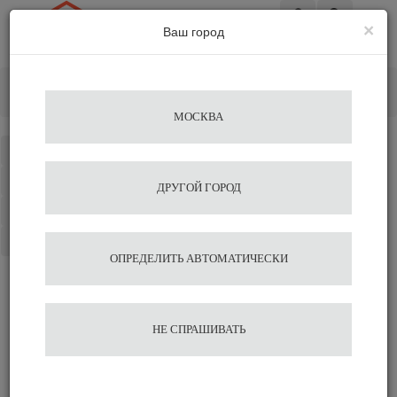
×
Ваш город
Вход
Главная
Кофемолки
Электрические
Кофемолка для магазина Macap MC7
МОСКВА
Каталог
Избранное
ДРУГОЙ ГОРОД
Сравнение
Корзина
ОПРЕДЕЛИТЬ АВТОМАТИЧЕСКИ
Кофемолка для магазина
НЕ СПРАШИВАТЬ
Macap MC7
59 150