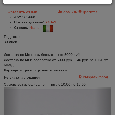
В корзину
Быстрый заказ
Оставить отзыв
Сравнить
Нравится
Арт.:
CC008
Производитель:
AGAVE
Страна:
Италия
Под заказ:
30 дней
Доставка по
Москве:
бесплатно от 5000 руб.
Доставка по
МО:
бесплатно от 5000 руб. + 40 руб. за 1 км. от
МКаД
Курьером транспортной компании
Выбрать город
Не указана локация
Самовывоз из офиса пон. - пят. с 10.00 по 18.00
Previous
Next