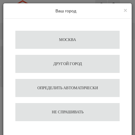
×
Ваш город
Вход
Главная
Аксессуары для бариста
Мерные емкости
Мерный стакан для кофе Agave 30 мл.
МОСКВА
Каталог
Избранное
ДРУГОЙ ГОРОД
Сравнение
Корзина
ОПРЕДЕЛИТЬ АВТОМАТИЧЕСКИ
Мерный стакан для кофе
НЕ СПРАШИВАТЬ
Agave 30 мл.
493