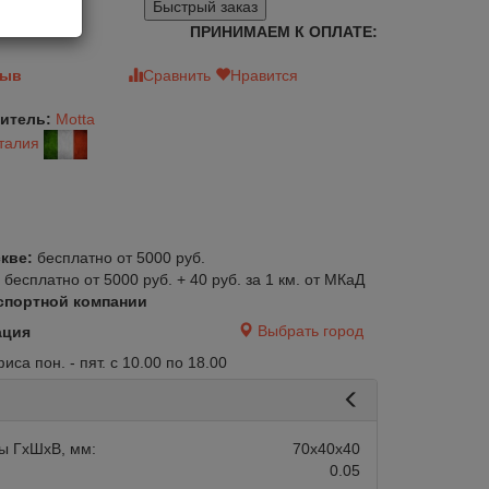
Быстрый заказ
ПРИНИМАЕМ К ОПЛАТЕ:
зыв
Сравнить
Нравится
итель:
Motta
авится
Сравнить
Нравится
талия
кве:
бесплатно от 5000 руб.
:
бесплатно от 5000 руб. + 40 руб. за 1 км. от МКаД
спортной компании
Выбрать город
ация
са пон. - пят. с 10.00 по 18.00
Под заказ:
Арт.:
CC019
Магазин:
30 дней
в наличии
ы ГхШхВ, мм:
70х40х40
0.05
ля кофе с 1 носиком
Мерный стакан для кофе Agave 90