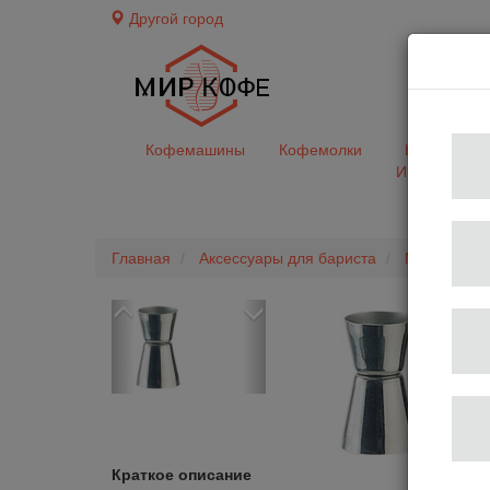
Другой город
доставк
Кофемашины
Кофемолки
Кофе&Чай
Ингредиент
Главная
Аксессуары для бариста
Мерные ем
Previous
Next
Краткое описание