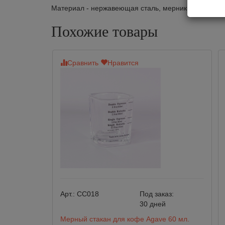
Материал - нержавеющая сталь, мерник с одной сто
Похожие товары
Сравнить
Нравится
Арт.:
CC018
Под заказ:
30 дней
Мерный стакан для кофе Agave 60 мл.