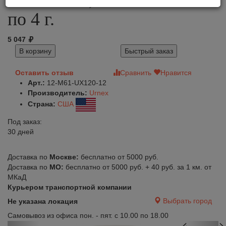
по 4 г.
5 047
В корзину
Быстрый заказ
Оставить отзыв
Сравнить
Нравится
Арт.:
12-M61-UX120-12
Производитель:
Urnex
Страна:
США
Под заказ:
30 дней
Доставка по
Москве:
бесплатно от 5000 руб.
Доставка по
МО:
бесплатно от 5000 руб. + 40 руб. за 1 км. от
МКаД
Курьером транспортной компании
Выбрать город
Не указана локация
Самовывоз из офиса пон. - пят. с 10.00 по 18.00