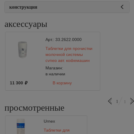
конструкция
аксессуары
Арт.:
33.2622.0000
Таблетки для прочистки
молочной системы
супер авт. кофемашин
wmf 10 гр.
Магазин:
в наличии
11 300
В корзину
1
1
просмотренные
Urnex
Таблетки для