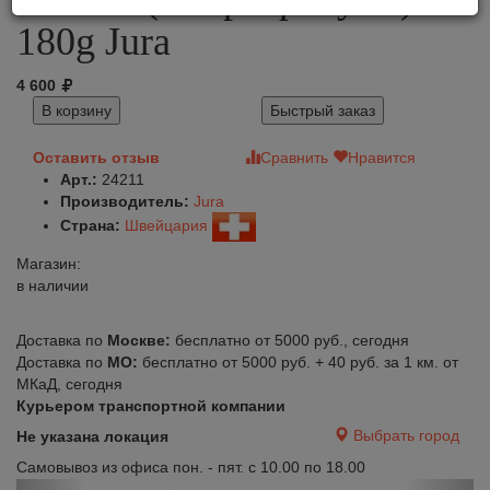
180g Jura
4 600
В корзину
Быстрый заказ
Оставить отзыв
Сравнить
Нравится
Арт.:
24211
Производитель:
Jura
Страна:
Швейцария
Магазин:
в наличии
Доставка по
Москве:
бесплатно от 5000 руб., сегодня
Доставка по
МО:
бесплатно от 5000 руб. + 40 руб. за 1 км. от
МКаД, сегодня
Курьером транспортной компании
Выбрать город
Не указана локация
Самовывоз из офиса пон. - пят. с 10.00 по 18.00