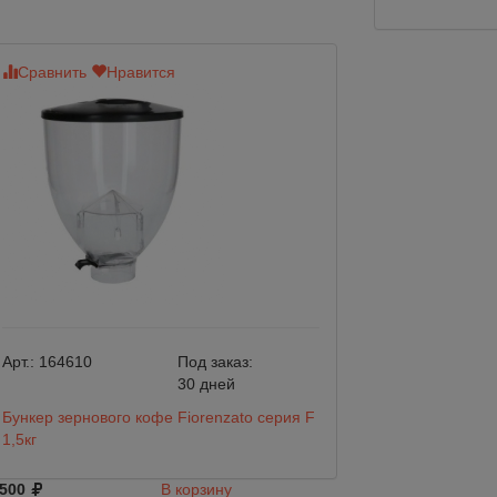
Сравнить
Нравится
Сравнить
Нр
Арт.:
164610
Под заказ:
Арт.:
CAE01
30 дней
Бункер зернового кофе Fiorenzato серия F
Бункер для кофем
1,5кг
10 346
 500
В корзину