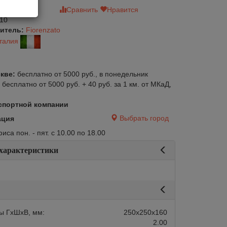
зыв
Сравнить
Нравится
10
итель:
Fiorenzato
талия
кве:
бесплатно от 5000 руб., в понедельник
:
бесплатно от 5000 руб. + 40 руб. за 1 км. от МКаД,
спортной компании
Выбрать город
ация
са пон. - пят. с 10.00 по 18.00
 характеристики
ы ГхШхВ, мм:
250х250х160
2.00