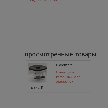
Подобрать аналог
просмотренные
товары
Fiorenzato
Бункер для
кофейных зёрен
200000073
Fiorenzato F4
5 542