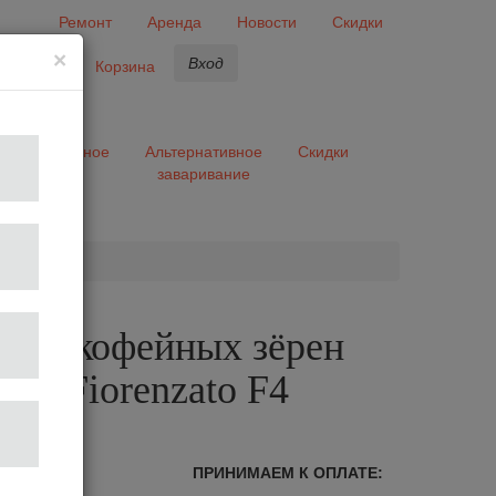
Ремонт
Аренда
Новости
Скидки
×
Вход
бранное
Корзина
ары
Разное
Альтернативное
Скидки
заваривание
та
 для кофейных зёрен
073 Fiorenzato F4
лог
ПРИНИМАЕМ К ОПЛАТЕ: