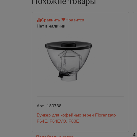
Похожие товары
Сравнить
Нравится
Нет в наличии
Арт.:
180738
Бункер для кофейных зёрен Fiorenzato
F64E, F64EVO, F83E
4