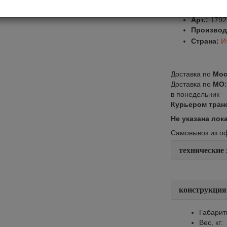
Оставить от
Арт.:
1792
Производ
Страна:
И
Доставка по
Мос
Доставка по
МО
в понедельник
Курьером тран
Не указана лок
Самовывоз из офи
технические
конструкция
Габарит
Вес, кг: