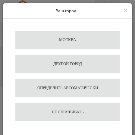
×
Ваш город
Вход
Главная
Кофемашины
Автоматические кофемашины
Кофемашина Nivona CafeRomatica 670
МОСКВА
Каталог
Избранное
ДРУГОЙ ГОРОД
Сравнение
Корзина
ОПРЕДЕЛИТЬ АВТОМАТИЧЕСКИ
Кофемашина Nivona
НЕ СПРАШИВАТЬ
CafeRomatica 670
69 990