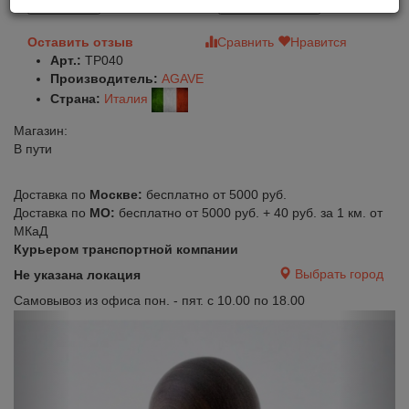
В корзину
Быстрый заказ
Оставить отзыв
Сравнить
Нравится
Арт.:
TP040
Производитель:
AGAVE
Страна:
Италия
Магазин:
В пути
Доставка по
Москве:
бесплатно от 5000 руб.
Доставка по
МО:
бесплатно от 5000 руб. + 40 руб. за 1 км. от
МКаД
Курьером транспортной компании
Выбрать город
Не указана локация
Самовывоз из офиса пон. - пят. с 10.00 по 18.00
Previous
Next