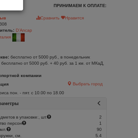
ПРИНИМАЕМ К ОПЛАТЕ:
зыв
Сравнить
Нравится
308
итель:
D’Ancap
талия
кве:
бесплатно от 5000 руб., в понедельник
:
бесплатно от 5000 руб. + 40 руб. за 1 км. от МКаД,
спортной компании
Выбрать город
ация
са пон. - пят. с 10.00 по 18.00
раметры
дметов в упаковке:, шт.
2
авится
Сравнить
Нравится
тво персон
1
Нет в наличии
мл.
90
кружки, см.
5.4