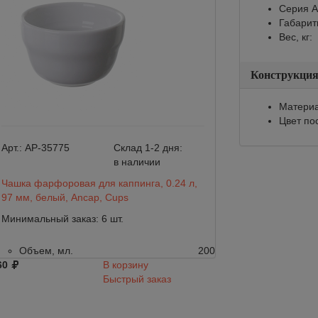
Серия A
Габарит
Вес, кг:
Конструкци
Материа
Цвет по
Арт.:
AP-35775
Склад 1-2 дня:
в наличии
Арт.:
AP-37320
Чашка фарфоровая для каппинга, 0.24 л,
Бокал фарфоровы
97 мм, белый, Ancap, Cups
0.075 л, 55 мм, б
Минимальный заказ: 6 шт.
Минимальный зака
Объем, мл.
200
Объем, мл.
60
В корзину
Подобрать анало
Быстрый заказ