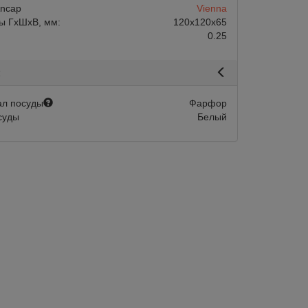
ncap
Vienna
ы ГхШхВ, мм:
120х120х65
0.25
я
л посуды
Фарфор
суды
Белый
Арт.:
AP-37319
й дегустационный,
Бокал фарфоровый дегустационны
елый, Ancap, Cafluttino
0.065 л, 55 мм, белый, Ancap, Caflu
з: 6 шт.
Минимальный заказ: 6 шт.
200
Объем, мл.
г
Подобрать аналог