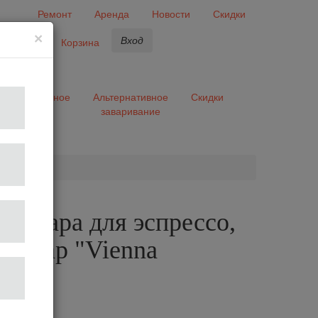
Ремонт
Аренда
Новости
Скидки
×
Вход
бранное
Корзина
ары
Разное
Альтернативное
Скидки
заваривание
та
ая пара для эспрессо,
 Ancap "Vienna
a"
лог