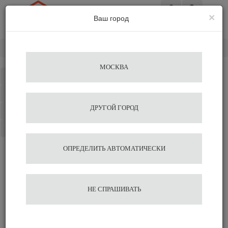
×
Ваш город
Вход
Главная
Альтернативное заваривание
Аэропресс
МОСКВА
Каталог
Избранное
ДРУГОЙ ГОРОД
Сравнение
Корзина
ОПРЕДЕЛИТЬ АВТОМАТИЧЕСКИ
НЕ СПРАШИВАТЬ
Устройства для приготовления
кофе Аэропресс