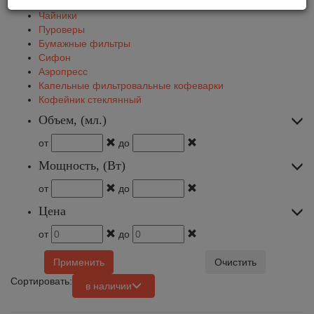
Чайники
Пуроверы
Бумажные фильтры
Сифон
Аэропресс
Капельные фильтровальные кофеварки
Кофейник стеклянный
Объем, (мл.)
от
до
Мощность, (Вт)
от
до
Цена
от
до
Применить
Очистить
Сортировать:
в наличии