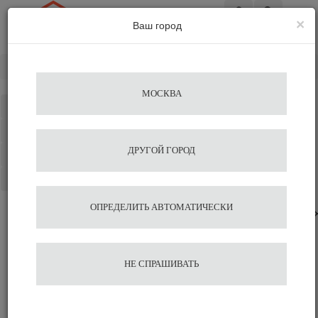
×
Ваш город
Вход
Главная
Подбор по бренду
Motta
МОСКВА
Каталог
Избранное
ДРУГОЙ ГОРОД
Сравнение
Корзина
ОПРЕДЕЛИТЬ АВТОМАТИЧЕСКИ
Посуда
Ложки
Аксессуары для бариста
Барный инвентарь
НЕ СПРАШИВАТЬ
Воронки для дозации
Другое
Емкости для дозирования
Диспенсеры