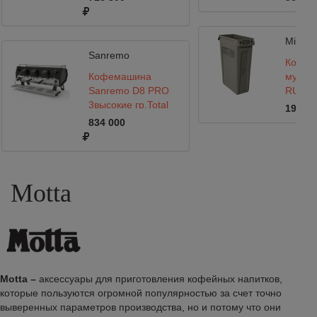
Cold Touch, черная
MirCof
Sanremo
Контей
Кофемашина
мусор
Sanremo D8 PRO
RUBBE
3высокие гр,Total
Jim 87 
19 000
Black,Подсветка+Cold
834 000
Touch+Экономайзер,черная
Motta
Motta –
аксессуары для приготовления кофейных напитков,
которые пользуются огромной популярностью за счет точно
выверенных параметров производства, но и потому что они