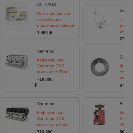
черна
ALTHAUS
Singflo
Пакетированный
чай Althaus в
Помпа 
пирамидках Ginger
BW500
Breeze
бутил
1 450
воды
27 000
Sanremo
Eureka
Кофемашина
Sanremo D8 3
Жерно
высокие гр,Total
станд
White,
из зак
716 800
Подсветка+Cold
стали 
8 500
Touch, белая
Sanremo
Eureka
Кофемашина
Кофем
Sanremo D8 3
Special
высокие гр,Total
16CR T
Black, Подсветка +
716 800
56 626