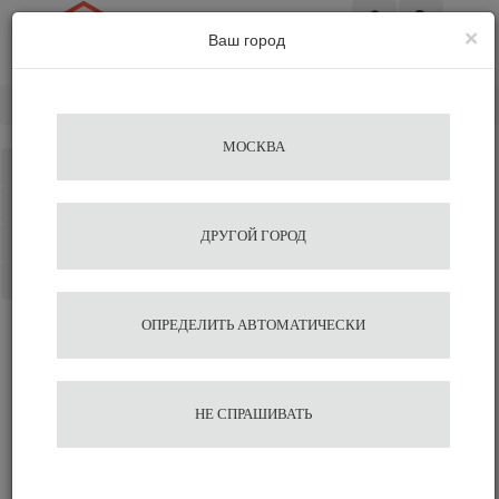
×
Ваш город
Вход
Главная
Разное
Вспениватели
МОСКВА
Каталог
Избранное
ДРУГОЙ ГОРОД
Сравнение
Корзина
ОПРЕДЕЛИТЬ АВТОМАТИЧЕСКИ
НЕ СПРАШИВАТЬ
Вспениватели молока для
кофемашин