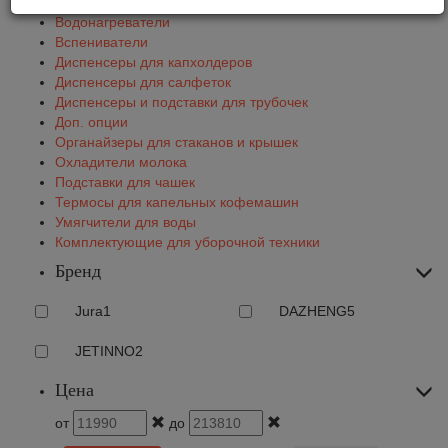
Водонагреватели
Вспениватели
Диспенсеры для капхолдеров
Диспенсеры для салфеток
Диспенсеры и подставки для трубочек
Доп. опции
Органайзеры для стаканов и крышек
Охладители молока
Подставки для чашек
Термосы для капельных кофемашин
Умягчители для воды
Комплектующие для уборочной техники
Бренд
Jura
1
DAZHENG
5
JETINNO
2
Цена
от
до