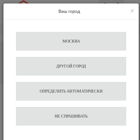
×
Ваш город
Вход
Главная
Кофемашины
Вендинговые автоматы
МОСКВА
Каталог
Избранное
ДРУГОЙ ГОРОД
Сравнение
Корзина
ОПРЕДЕЛИТЬ АВТОМАТИЧЕСКИ
НЕ СПРАШИВАТЬ
Вендинговые автоматы
Кофеварки для дома