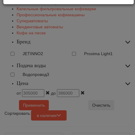
Автоматические кофемашины
Капельные фильтровальные кофеварки
Профессиональные кофемашины
Суперавтоматы
Вендинговые автоматы
Кофе на песке
Бренд
JETINNO
2
Proxima Light
1
Подача воды
Водопровод
3
Цена
от
до
Применить
Очистить
Сортировать:
в наличии