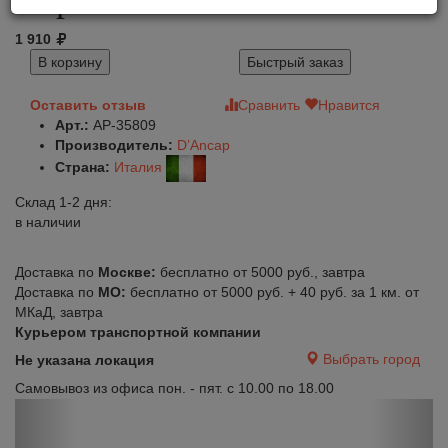
1 910
В корзину
Быстрый заказ
Оставить отзыв
Сравнить
Нравится
Арт.:
AP-35809
Производитель:
D’Ancap
Страна:
Италия
Склад 1-2 дня:
в наличии
Доставка по
Москве:
бесплатно от 5000 руб., завтра
Доставка по
МО:
бесплатно от 5000 руб. + 40 руб. за 1 км. от
МКаД, завтра
Курьером транспортной компании
Выбрать город
Не указана локация
Самовывоз из офиса пон. - пят. с 10.00 по 18.00
Previous
Next