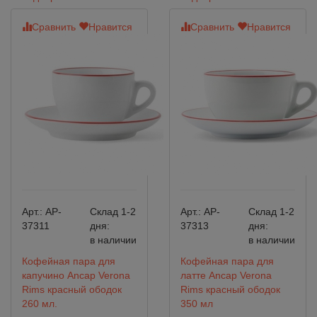
Сравнить
Нравится
Сравнить
Нравится
Арт.:
AP-
Склад 1-2
Арт.:
AP-
Склад 1-2
37311
дня:
37313
дня:
в наличии
в наличии
Кофейная пара для
Кофейная пара для
капучино Ancap Verona
латте Ancap Verona
Rims красный ободок
Rims красный ободок
260 мл.
350 мл