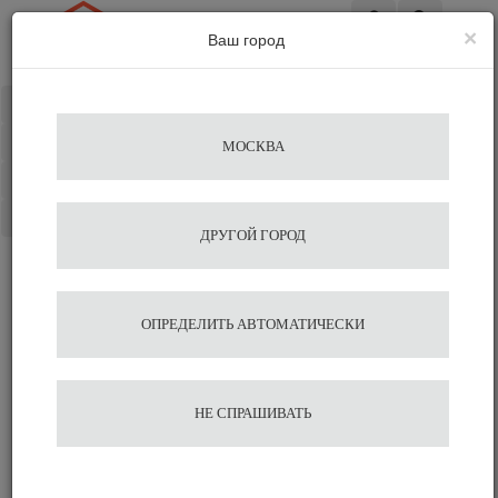
×
Ваш город
Вход
Каталог
Избранное
МОСКВА
Сравнение
Корзина
ДРУГОЙ ГОРОД
Продажа посуды из серии:
ОПРЕДЕЛИТЬ АВТОМАТИЧЕСКИ
Verona
Сортировать:
в наличии
НЕ СПРАШИВАТЬ
Сравнить
Нравится
Сравнить
Нравится