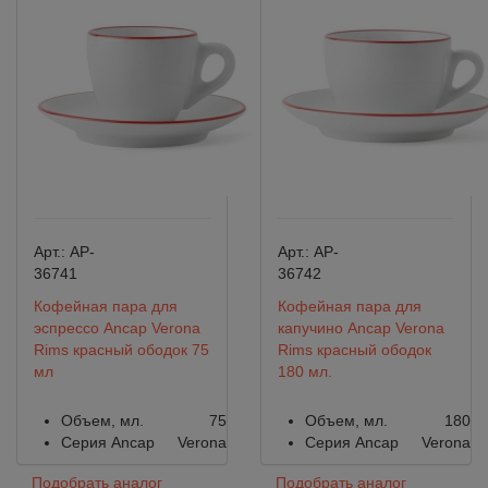
Арт.:
AP-
Арт.:
AP-
36741
36742
Кофейная пара для
Кофейная пара для
эспрессо Ancap Verona
капучино Ancap Verona
Rims красный ободок 75
Rims красный ободок
мл
180 мл.
Объем, мл.
75
Объем, мл.
180
Серия Ancap
Verona
Серия Ancap
Verona
Подобрать аналог
Подобрать аналог