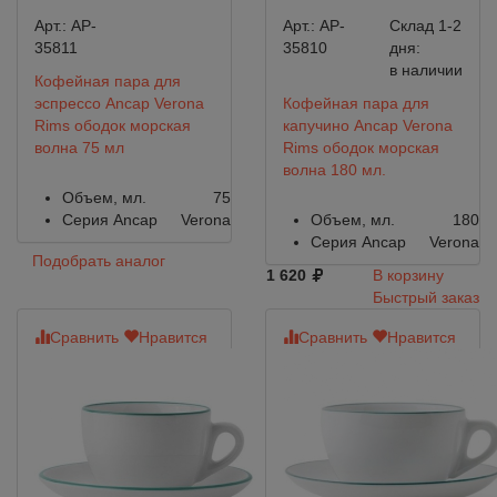
Арт.:
AP-
Арт.:
AP-
Склад 1-2
35811
35810
дня:
в наличии
Кофейная пара для
эспрессо Ancap Verona
Кофейная пара для
Rims ободок морская
капучино Ancap Verona
волна 75 мл
Rims ободок морская
волна 180 мл.
Объем, мл.
75
Серия Ancap
Verona
Объем, мл.
180
Серия Ancap
Verona
Подобрать аналог
1 620
В корзину
Быстрый заказ
Сравнить
Нравится
Сравнить
Нравится