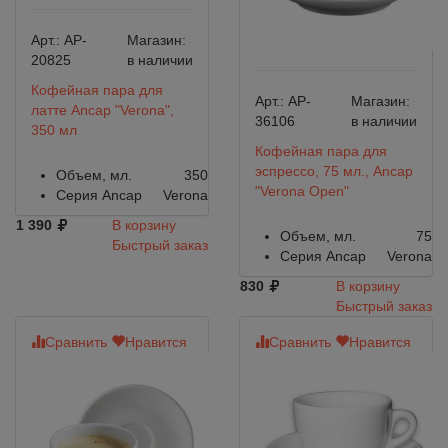
Арт.:
AP-
Магазин:
20825
в наличии
Кофейная пара для
Арт.:
AP-
Магазин:
латте Ancap "Verona",
36106
в наличии
350 мл
Кофейная пара для
эспрессо, 75 мл., Ancap
Объем, мл.
350
"Verona Open"
Серия Ancap
Verona
1 390
В корзину
Объем, мл.
75
Быстрый заказ
Серия Ancap
Verona
830
В корзину
Быстрый заказ
Сравнить
Нравится
Сравнить
Нравится