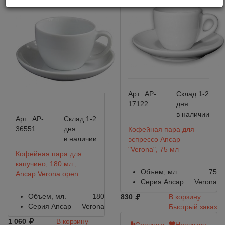
Арт.:
AP-
Склад 1-2
17122
дня:
в наличии
Арт.:
AP-
Склад 1-2
36551
дня:
Кофейная пара для
в наличии
эспрессо Ancap
"Verona", 75 мл
Кофейная пара для
капучино, 180 мл.,
Объем, мл.
75
Ancap Verona open
Серия Ancap
Verona
Объем, мл.
180
830
В корзину
Серия Ancap
Verona
Быстрый заказ
1 060
В корзину