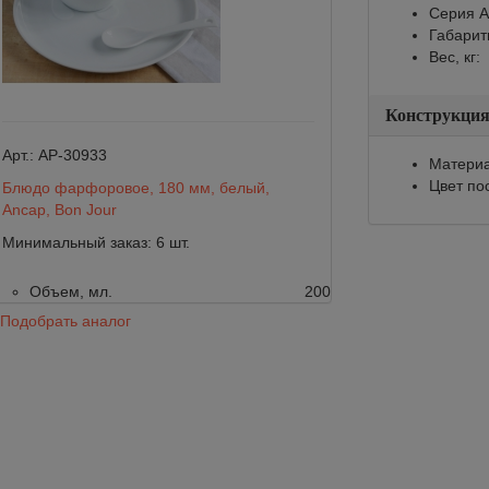
Серия A
Габарит
Вес, кг:
Арт.:
78176
Конструкци
Арт.:
AP-30933
Материа
Молочник Julius 
Цвет по
Блюдо фарфоровое, 180 мм, белый,
фарфор, 40 мл
Ancap, Bon Jour
Объем, мл.
Минимальный заказ: 6 шт.
806
Объем, мл.
200
Подобрать аналог