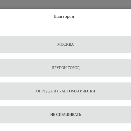
а по всей россии
Ваш город
Поиск
Сравнение
Из
Фильтры
Посуда
Чистящие
Запчасти
Аксессу
МОСКВА
ы
для
средства
для
воды
барис
ДРУГОЙ ГОРОД
erona Millecolori, желтый, 180 мл
1
4
Кофейн
ОПРЕДЕЛИТЬ АВТОМАТИЧЕСКИ
Verona 
180 мл
НЕ СПРАШИВАТЬ
Подобрать ана