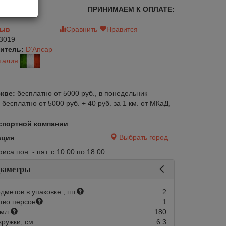
ПРИНИМАЕМ К ОПЛАТЕ:
зыв
Сравнить
Нравится
3019
итель:
D’Ancap
талия
кве:
бесплатно от 5000 руб., в понедельник
:
бесплатно от 5000 руб. + 40 руб. за 1 км. от МКаД,
спортной компании
Выбрать город
ация
са пон. - пят. с 10.00 по 18.00
авится
Сравнить
Нравится
раметры
дметов в упаковке:, шт.
2
тво персон
1
мл.
180
кружки, см.
6.3