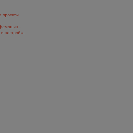
 проекты
офемашин -
 и настройка