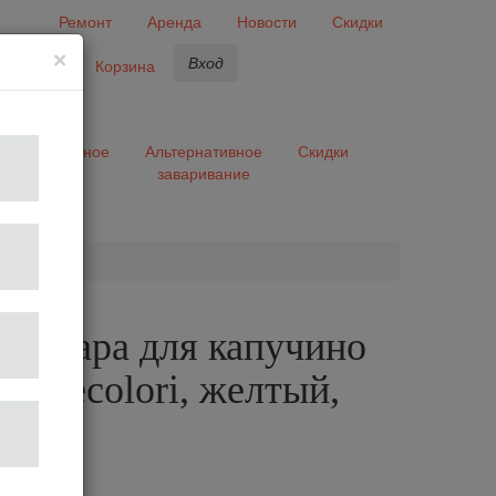
Ремонт
Аренда
Новости
Скидки
×
Вход
бранное
Корзина
ары
Разное
Альтернативное
Скидки
заваривание
та
ая пара для капучино
Millecolori, желтый,
лог