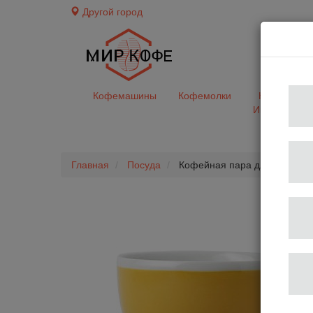
Другой город
доставк
Кофемашины
Кофемолки
Кофе&Чай
Ингредиент
Главная
Посуда
Кофейная пара для капучино V