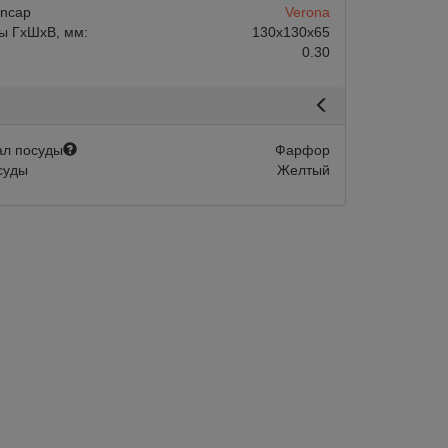
ncap
Verona
ы ГхШхВ, мм:
130х130х65
0.30
Магазин:
Арт.:
AP-8309
Склад 1-2 
я
в наличии
в наличии
л посуды
Фарфор
Meinl "Cлоновая кость"
Кофейная пара для капучино, 200 
суды
Желтый
Ancap VIENNA CLASSICA
40
Объем, мл.
В корзину
Серия Ancap
Быстрый заказ
1 360
В корзину
Быстрый зака