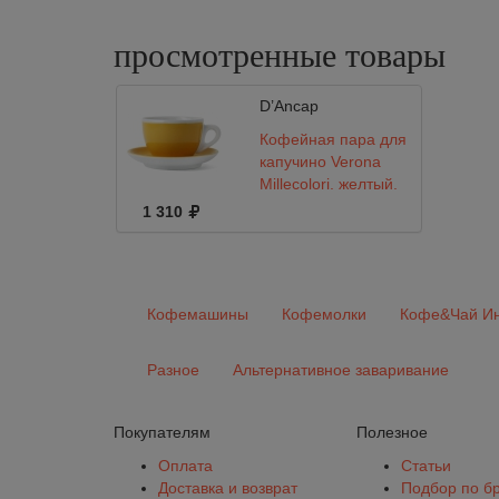
просмотренные
товары
D’Ancap
Кофейная пара для
капучино Verona
Millecolori, желтый,
180 мл
1 310
Кофемашины
Кофемолки
Кофе&Чай Ин
Разное
Альтернативное заваривание
Покупателям
Полезное
Оплата
Статьи
Доставка и возврат
Подбор по б