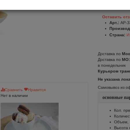
Оставить от
Арт.:
AP-3
Производ
Страна:
И
Доставка по
Мос
Доставка по
МО
в понедельник
Курьером тран
Не указана лок
Самовывоз из офи
Сравнить
Нравится
Сравнить
Нр
Нет в наличии
основные па
Кол. пре
Количес
Объем, 
Высота 