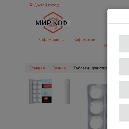
Другой город
доставк
Кофемашины
Кофемолки
Кофе&Чай
Ингредиент
Главная
Разное
Таблетки д/чистки гидросистем
Previous
Next