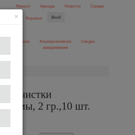
Ремонт
Аренда
Новости
Скидки
×
Вход
бранное
Корзина
ары
Разное
Альтернативное
Скидки
заваривание
та
ки д/чистки
стемы, 2 гр.,10 шт.