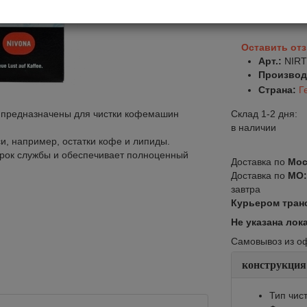
В корзину
Оставить от
Арт.:
NIRT
Производ
Страна:
Г
1 предназначены для чистки кофемашин
Склад 1-2 дня:
в наличии
, например, остатки кофе и липиды.
срок службы и обеспечивает полноценный
Доставка по
Мос
Доставка по
МО
завтра
Курьером тран
Не указана лок
Самовывоз из офи
конструкция
Тип чис