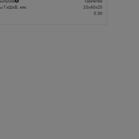
ыпуска
Таблетки
авится
Сравнить
Нравится
ы ГхШхВ, мм:
15х40х25
0.30
0A
Склад 1-2 дня:
Арт.:
SJ-CJ6
Склад 1-2 
в наличии
в наличии
5009-000A для
Соковыжималка для цитрусовых Ga
воды
SJ-CJ6
В корзину
20 100
В корзину
Быстрый заказ
Быстрый зака