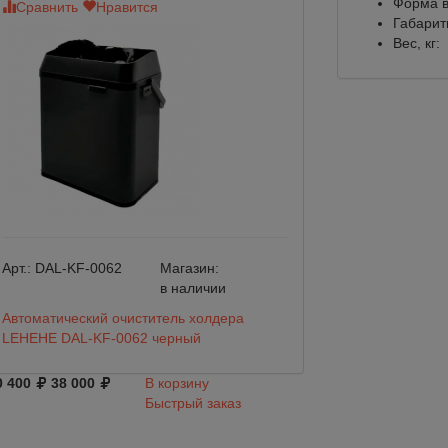
Форма в
Сравнить
Нравится
Сравнить
Нр
Габарит
Вес, кг:
Арт.:
DAL-KF-0062
Магазин:
Арт.:
BW5009-00
в наличии
Автоматический очиститель холдера
Помпа Flojet BW
LEHEHE DAL-KF-0062 черный
бутилированной 
0 400
38 000
В корзину
27 000
Быстрый заказ