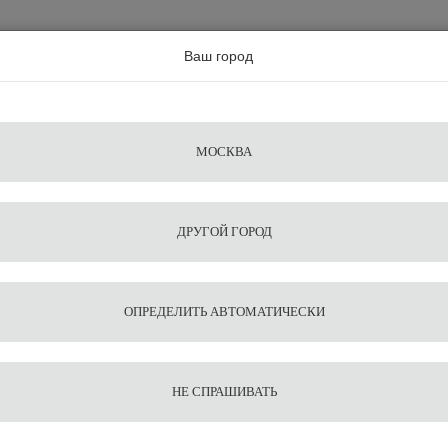
а по всей россии
Ваш город
Поиск
Сравнение
Из
Фильтры
Посуда
Чистящие
Запчасти
Аксессу
МОСКВА
ы
для
средства
для
воды
барис
ДРУГОЙ ГОРОД
ы, 2 гр.,10 шт. Nivona
1
11
Таблет
ОПРЕДЕЛИТЬ АВТОМАТИЧЕСКИ
гидроси
Nivona
НЕ СПРАШИВАТЬ
3 490