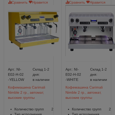
Сравнить
Нравится
Сравнить
Нравится
Арт.:
NI-
Склад 1-2
Арт.:
NI-
Склад 1-2
E02-H-02
дня:
E02-H-02
дня:
-YELLOW
в наличии
-WHITE
в наличии
Кофемашина Carimali
Кофемашина Carimali
Nimble 2 гр., автомат,
Nimble 2 гр., автомат,
высокие группы
высокие группы
Количество групп
2
Количество групп
2
Тип исполнения
Тип исполнения