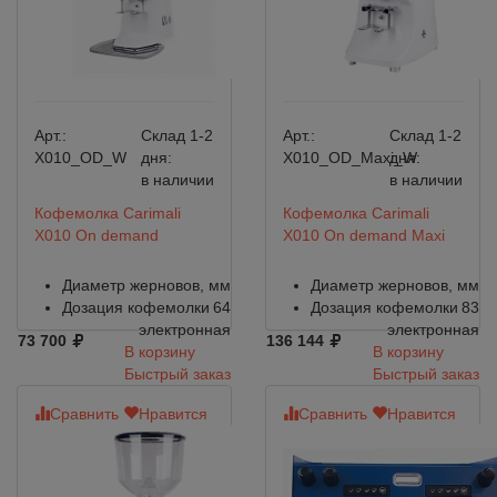
Арт.:
Склад 1-2
Арт.:
Склад 1-2
X010_OD_W
дня:
X010_OD_Maxi_W
дня:
в наличии
в наличии
Кофемолка Carimali
Кофемолка Carimali
X010 On demand
X010 On demand Maxi
Диаметр жерновов, мм
Диаметр жерновов, мм
Дозация кофемолки
64
Дозация кофемолки
83
электронная
электронная
73 700
136 144
В корзину
В корзину
Быстрый заказ
Быстрый заказ
Сравнить
Нравится
Сравнить
Нравится