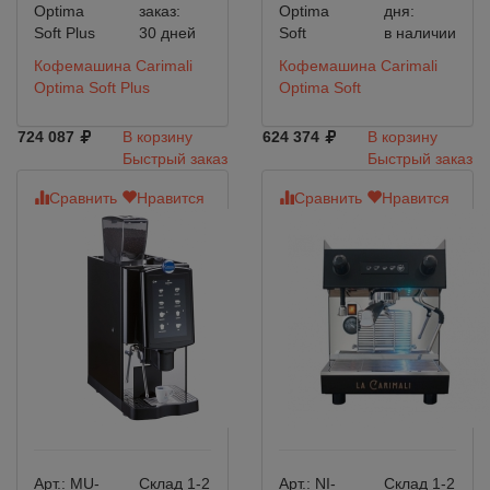
Optima
заказ:
Optima
дня:
Soft Plus
30 дней
Soft
в наличии
Кофемашина Carimali
Кофемашина Carimali
Optima Soft Plus
Optima Soft
724 087
В корзину
624 374
В корзину
Быстрый заказ
Быстрый заказ
Сравнить
Нравится
Сравнить
Нравится
Арт.:
MU-
Склад 1-2
Арт.:
NI-
Склад 1-2