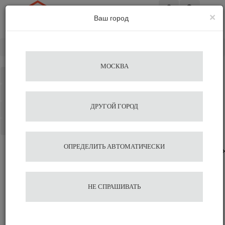
×
Ваш город
Вход
Главная
Подбор по бренду
Carimali
МОСКВА
Каталог
Избранное
ДРУГОЙ ГОРОД
Сравнение
Корзина
ОПРЕДЕЛИТЬ АВТОМАТИЧЕСКИ
Кофемашины
Профессиональные
Суперавтоматы
Кофемолки
НЕ СПРАШИВАТЬ
Электрические
Разное
Подставки для чашек