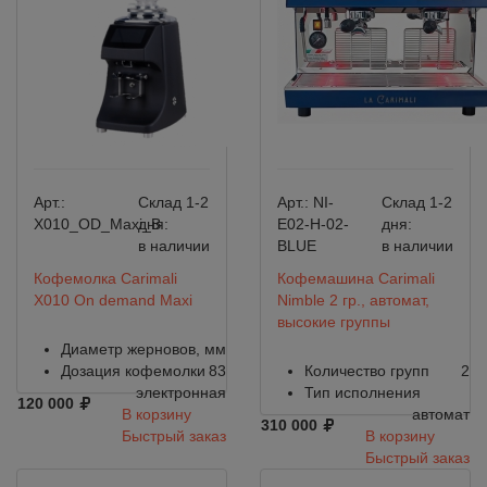
Арт.:
Склад 1-2
Арт.:
NI-
Склад 1-2
X010_OD_Maxi_B
дня:
E02-H-02-
дня:
в наличии
BLUE
в наличии
Кофемолка Carimali
Кофемашина Carimali
X010 On demand Maxi
Nimble 2 гр., автомат,
высокие группы
Диаметр жерновов, мм
Дозация кофемолки
83
Количество групп
2
электронная
Тип исполнения
120 000
В корзину
автомат
310 000
Быстрый заказ
В корзину
Быстрый заказ