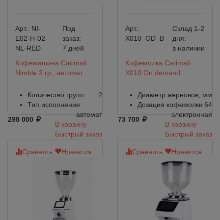
Арт.:
NI-
Под
Арт.:
Склад 1-2
E02-H-02-
заказ:
X010_OD_B
дня:
NL-RED
7 дней
в наличии
Кофемашина Carimali
Кофемолка Carimali
Nimble 2 гр., автомат
X010 On demand
Количество групп
2
Диаметр жерновов, мм
Тип исполнения
Дозация кофемолки
64
автомат
электронная
298 000
73 700
В корзину
В корзину
Быстрый заказ
Быстрый заказ
Сравнить
Нравится
Сравнить
Нравится