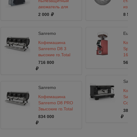
пылезащитный
станд
держатель для
из зак
бумажных
стали 
2 000
8 500
фильтров Agave, V-
1
Sanremo
Eureka
Кофемашина
Кофем
Sanremo D8 3
Special
высокие гр,Total
16CR T
Black, Подсветка +
716 800
56 626
Cold Touch, черная
Sanre
Sanremo
Кофем
Кофемашина
Sanre
Sanremo D8 PRO
Compet
3высокие гр,Total
CB 2гр
383 90
Black,Подсветка+Cold
834 000
Touch+Экономайзер,черная