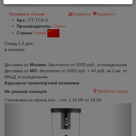
В корзину
Быстрый заказ
Оставить отзыв
Сравнить
Нравится
Арт.:
CT-TCA-3
Производитель:
Tiamo
Страна:
Китай
Склад 1-2 дня:
в наличии
Доставка по
Москве:
бесплатно от 5000 руб., в понедельник
Доставка по
МО:
бесплатно от 5000 руб. + 40 руб. за 1 км. от
МКаД, в понедельник
Курьером транспортной компании
Выбрать город
Не указана локация
Самовывоз из офиса пон. - пят. с 10.00 по 18.00
Previous
Next