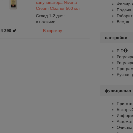
капучинатора Nivona
Фильтр 
Cream Cleaner 500 мл
Подача 
Склад 1-2 дня:
Габарит
в наличии
Вес, кг:
4 290
В корзину
настройки
PID
Регулир
Регулир
Програм
Ручная 
функционал
Пригото
Быстрый
Информи
Автомат
Очистка