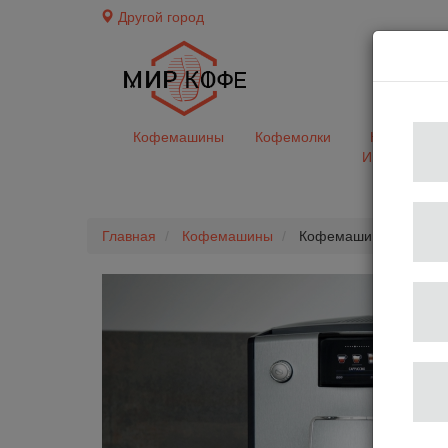
Другой город
доставк
Кофемашины
Кофемолки
Кофе&Чай
Ингредиент
Главная
Кофемашины
Кофемашина Nivona C