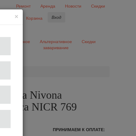
Ремонт
Аренда
Новости
Скидки
×
Вход
бранное
Корзина
ары
Разное
Альтернативное
Скидки
заваривание
та
шина Nivona
matica NICR 769
лог
ПРИНИМАЕМ К ОПЛАТЕ: