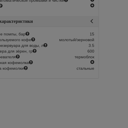
втоматической промывки и чистки
есть
 характеристики
е помпы, бар
15
ользуемого кофе
молотый/зерновой
езервуара для воды, л
3.5
ера для зёрен, гр
600
ревателя
термоблок
есть
ная кофемолка
а кофемолки
стальные