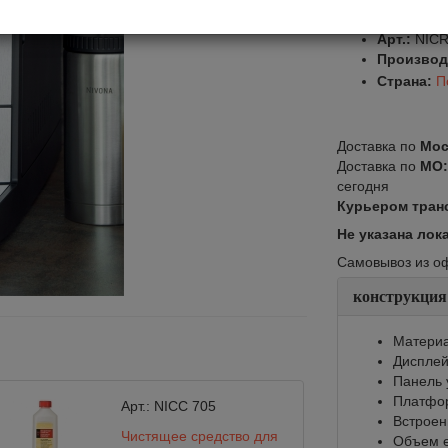
Оставить от
Арт.:
NICR
Производ
Страна:
П
Доставка по
Мос
Доставка по
МО
сегодня
Курьером тран
Не указана лок
Самовывоз из офи
конструкция
Материа
Диспле
Панель 
Платфор
Арт.:
NICC 705
Встроен
Чистящее средство для
Объем е