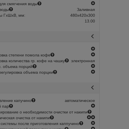
есть
для смягчения воды
воды
Заливная
ы ГхШхВ, мм:
480х420х300
13.00
есть
есть
овка степени помола кофе
овка количества гр. кофе на чашку
электронная
есть
. объема порций
есть
регулировка объема порции
вление капучино
автоматическое
есть
 пар
рование о необходимости очистки от накипи
есть
есть
ическая очистка от накипи
есть
 системы после приготовления каппучино
есть