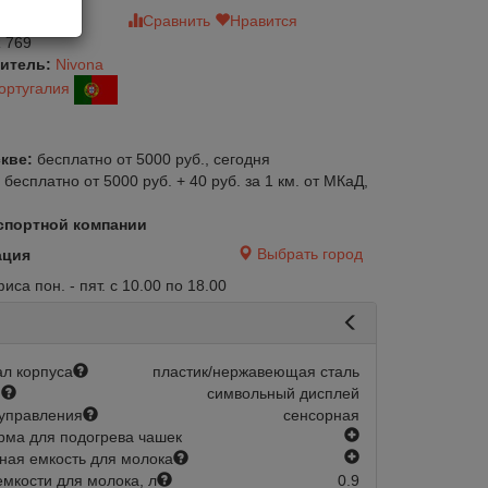
зыв
Сравнить
Нравится
 769
итель:
Nivona
ортугалия
кве:
бесплатно от 5000 руб., сегодня
:
бесплатно от 5000 руб. + 40 руб. за 1 км. от МКаД,
спортной компании
Выбрать город
ация
са пон. - пят. с 10.00 по 18.00
л корпуса
пластик/нержавеющая сталь
й
символьный дисплей
управления
сенсорная
есть
ма для подогрева чашек
есть
ная емкость для молока
мкости для молока, л
0.9