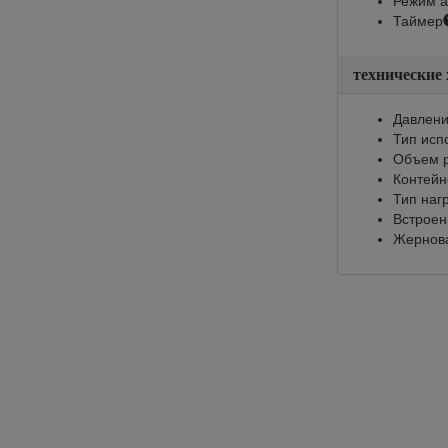
Режим а
Таймер
технические
Давлени
Тип исп
Объем р
Контейн
Тип наг
Встроен
Жернов