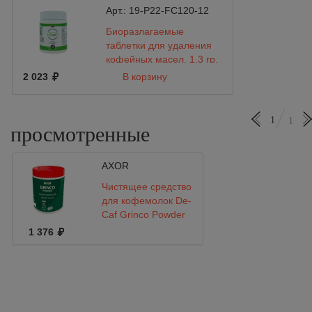
Арт.:
19-P22-FC120-12
Биоразлагаемые
таблетки для удаления
кофейных масел, 1.3 гр.
120 шт. Biocaf Tablets
2 023
В корзину
1
1
просмотренные
AXOR
Чистящее средство
для кофемолок De-
Caf Grinco Powder
SG500 упак. 400 гр
1 376