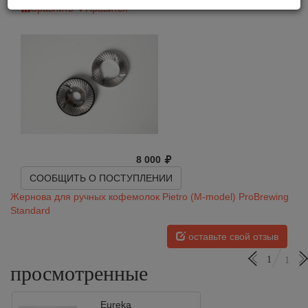
Сравнить
Нравится
8 000
СООБЩИТЬ О ПОСТУПЛЕНИИ
Жернова для ручных кофемолок Pietro (M-model) ProBrewing
Standard
оставьте свой отзыв
1
1
просмотренные
Eureka