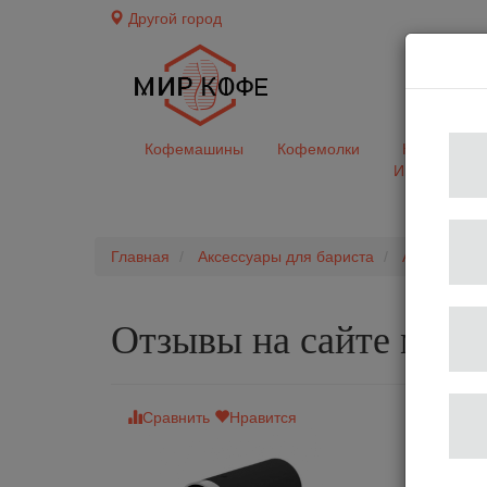
Другой город
доставк
Кофемашины
Кофемолки
Кофе&Чай
Ингредиент
Главная
Аксессуары для бариста
Автоматиче
Отзывы на сайте мир
Сравнить
Нравится
Темпер а