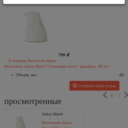
799
В корзину
Быстрый заказ
Молочник Julius Meinl "Cлоновая кость" фарфор, 40 мл
Объем, мл.
40
оставьте свой отзыв
1
1
просмотренные
Julius Meinl
Молочник Julius