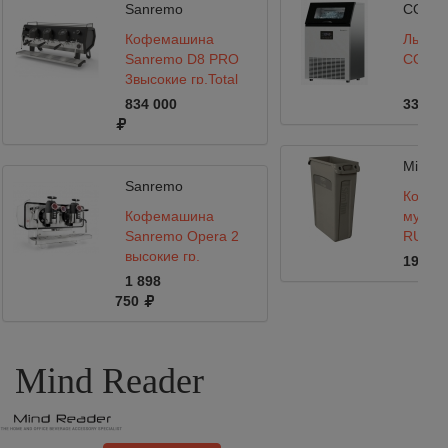
Sanremo
COOL
Кофемашина
Льдог
Sanremo D8 PRO
COOLE
3высокие гр,Total
Black,Подсветка+Cold
834 000
33 000
Touch+Экономайзер,черная
MirCof
Sanremo
Контей
Кофемашина
мусор
Sanremo Opera 2
RUBBE
высокие гр.
Jim 87 
19 000
стальная-белая -
1 898
внешняя помпа
750
Mind Reader