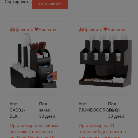
Сортировать:
в наличии
Сравнить
Нравится
Сравнить
Нравится
Арт.:
Под
Арт.:
Под
CAD01-
заказ:
7JUMBOCORGBLK
заказ:
BLK
30 дней
30 дней
Органайзер для чайных
Органайзер на 11
пакетиков, стаканов и
отделений для пакетов
пр. Mind Reader на 10
с сахаром, крышек и